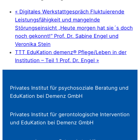
«
Digitales Werkstattgespräch Fluktuierende
Leistungsfähigkeit und mangelnde
Störungseinsicht „Heute morgen hat sie´s doch
noch gekonnt!“
Prof. Dr. Sabine Engel und
Veronika Stein
TTT EduKation demenz® Pflege/Leben in der
Institution – Teil 1
Prof. Dr. Engel
»
Privates Institut für psychosoziale Beratung und
EduKation bei Demenz GmbH
Privates Institut für gerontologische Intervention
und EduKation bei Demenz GmbH